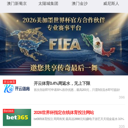
04
2026·08
森林舞会2278电玩城两款药品拟中选第
十二批国家集采