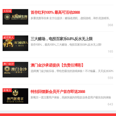
森林舞会2278电玩城重酒石酸去甲肾上腺素注射液获批
2025.12.27
森林舞会2278电玩城盐酸异丙肾上腺素注射液获批，视同
过评