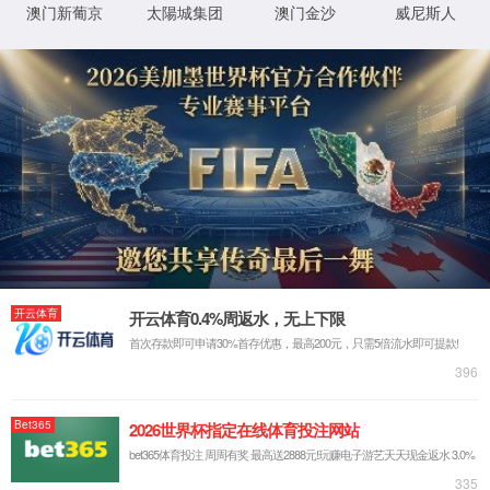
队融通合作并创造价值，持续努力为员工提供良
好的职业发展机会和工作环境，追求实现公司与
员工共发展的愿景。
招聘动态
加入我们
博士后招聘
了解详情>
了解详情>