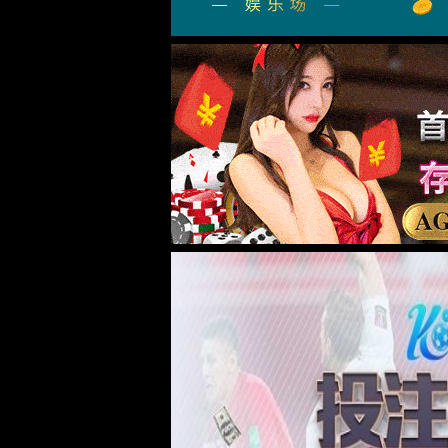
公司：
森林舞会227
消癌平片
产品属性：
国