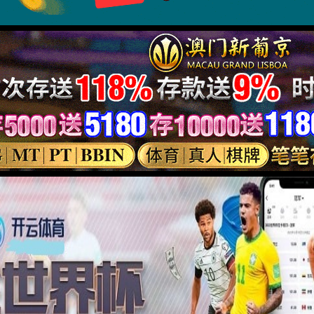
公司：
8电玩城|中国有限公司-官方网站
森林舞会2278电玩城|中国有限公司-
裸花紫珠分散片
家医保乙类
产品属性：