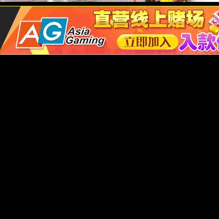
消炎，平喘。用于食道癌、胃
描述：
消炎，解毒，收敛，止血
大肠癌、宫颈癌、白血病等多种
染引起的炎症，急性传染性肝炎
有一定疗效，亦可配合放疗、化
化道出血。
疗，并用于治疗慢性气管炎和支
产品资讯 >
>
产品说明书 >
公司：
8电玩城|中国有限公司-官方网站
森林舞会2278电玩城|中国有限公司-
上一页
1
2
3