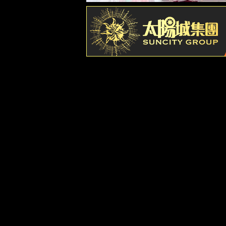
描述：
抗癌，
癌、肺癌，对
恶性肿瘤，亦
疗及手术后治
气管哮喘。
产品资讯 >
产品说明书 
公司：
森林舞会227