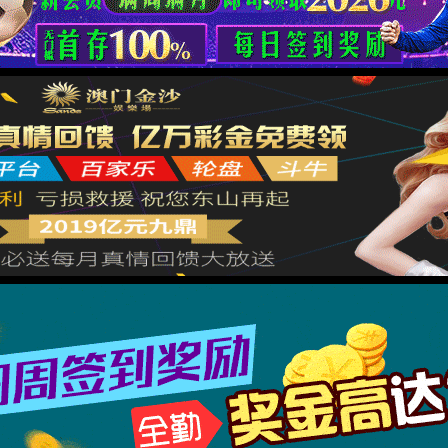
阿胶当归颗粒
TC
产品属性：
血，补肺润燥，止血安胎。用于
描述：
补气养血。用于气血亏虚
烦，崩漏带下，经血不调，胎动
后血虚、体弱、月经不调、闭经
吐血，尿血，便血及各型贫血。
产品资讯 >
>
产品说明书 >