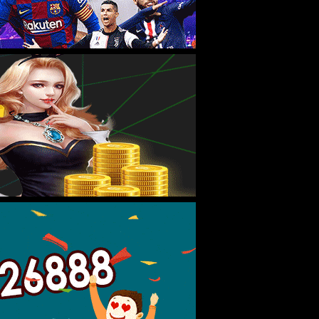
金鸡分散片
产品属性：
所致贫血，产
描述：
清热解毒，健脾除湿，通络活血。用于
等。
附件炎，子宫内膜炎，盆腔炎属湿热下注证
者。
产品资讯 >
产品说明书 >