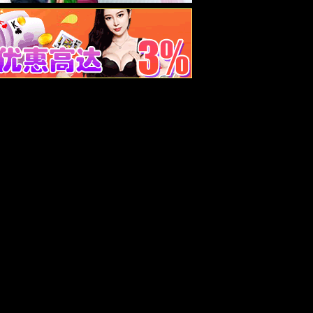
。用于细菌感
描述：
用于滋补强壮，益气健脾。用于病后体
，呼吸道和消
虚，疲乏无力，食欲减退，神经衰弱。
产品资讯 >
公司：
森林舞会2278电玩城|中国有限公司-官方网站
官方网站
下一页