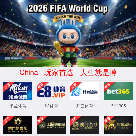
EN
股票代码
森林舞会2278电玩城
688799
首页
关于森林舞会2278电玩城
荣誉资质
湖南省民营企业税收贡献百强
发布时间：2024-12.02