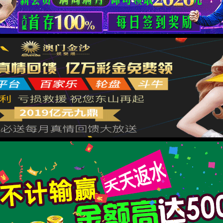
湖南省绿色工厂
发布时间：2025-03.14