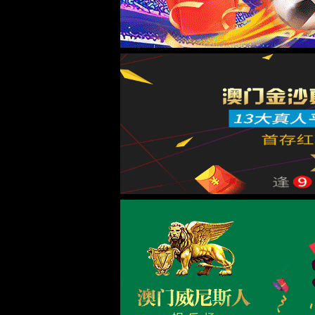
公司简介
成员企业
企业文化
荣誉资质